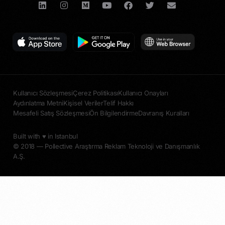
Kullanıcı Sözleşmesi
Çerez Politikası
Kullanıcı Onayları
Aydınlatma Metni
Kişisel Veriler
Telif Hakkı
Mesafeli Satış Sözleşmesi
Ön Bilgilendirme
Davranış Kuralları
Built with ♥︎ in Istanbul
© 2018 — Pollective Araştırma Reklam Teknoloji ve Danışmanlık
A.Ş.