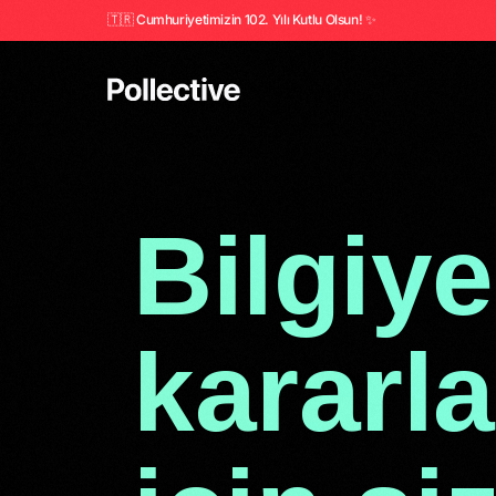
🇹🇷 Cumhuriyetimizin 102. Yılı Kutlu Olsun! ✨
Bilgiye
kararl