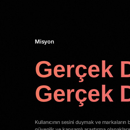
Misyon
Gerçek 
Gerçek D
Kullanıcının sesini duymak ve markaların bi
güvenilir ve kapsamlı araştırma olanakları