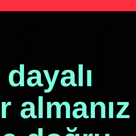
Ent
 dayalı
ar almanız