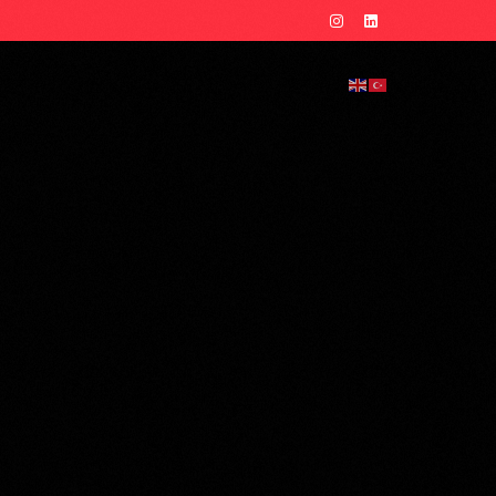
erprise
Ücretsiz Hesap Oluşturun ↗︎