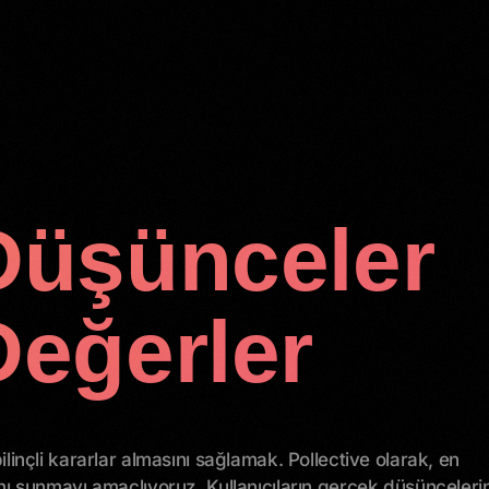
Düşünceler
eğerler
linçli kararlar almasını sağlamak. Pollective olarak, en
nı sunmayı amaçlıyoruz. Kullanıcıların gerçek düşüncelerin