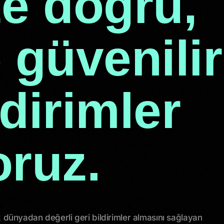
ze doğru,
e güvenilir
ldirimler
ruz.
k dünyadan değerli geri bildirimler almasını sağlayan