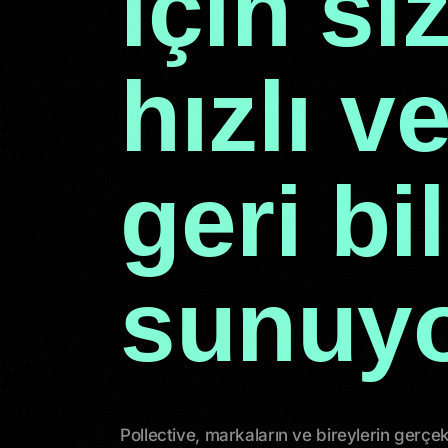
için si
hızlı v
geri bi
sunuyo
Pollective, markaların ve bireylerin gerçe