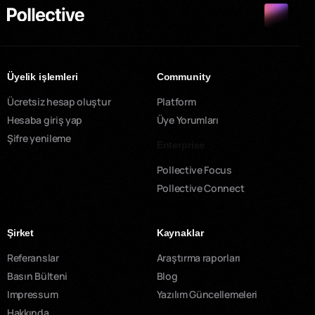
Üyelik işlemleri
Community
Ücretsiz hesap oluştur
Platform
Hesaba giriş yap
Üye Yorumları
Şifre yenileme
Enterprise
Pollective Focus
Pollective Connect
Şirket
Kaynaklar
Referanslar
Araştırma raporları
Basın Bülteni
Blog
Impressum
Yazılım Güncellemeleri
Hakkında