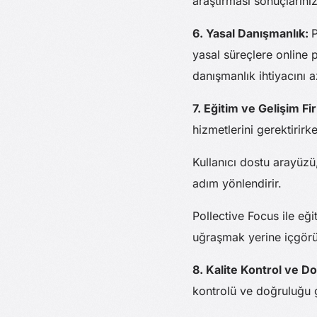
araştırması sonuçlarınız
6. Yasal Danışmanlık:
P
yasal süreçlere online
danışmanlık ihtiyacını a
7. Eğitim ve Gelişim Fi
hizmetlerini gerektirirk
Kullanıcı dostu arayüzü
adım yönlendirir.
Pollective Focus ile eğ
uğraşmak yerine içgörül
8. Kalite Kontrol ve D
kontrolü ve doğruluğu ga