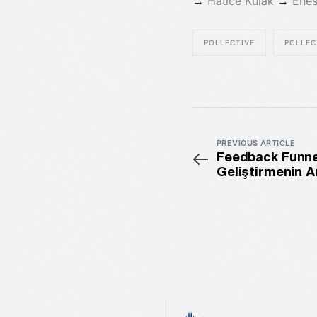
→
Hatice Kulak
→
Enes
POLLECTIVE
POLLEC
PREVIOUS ARTICLE
Feedback Funnel:
Geliştirmenin A