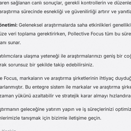
baren sağlanan canlı sonuçlar, gerekli kontrollerin ve düzenle
raştırma sürecinde esnekliği ve güvenilirliği artırır ve yanıtlar
Yönetimi:
Geleneksel araştırmalarda saha etkinlikleri genellik
e veri toplama gerektirirken, Pollective Focus tüm bu süreci
nı sunar.
atılımcılara ulaşma yeteneği ile araştırmalarınızı geniş bir co
rak sorunsuz bir şekilde takip edebilirsiniz.
e Focus, markaların ve araştırma şirketlerinin ihtiyaç duyd
rlanmıştır. Bu entegre sistem ile markalar ve araştırma şirke
aman yükünü azaltabilir ve stratejik karar almayı hızlandırab
ştırmanın geleceğine yatırım yapın ve iş süreçlerinizi optimiz
lerimizle tanışmak için bizimle iletişime geçin.