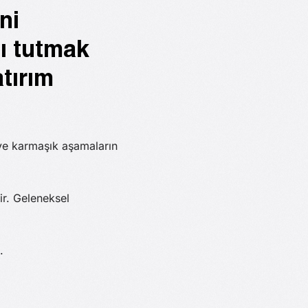
ni
nı tutmak
tırım
i ve karmaşık aşamaların
ir. Geleneksel
.