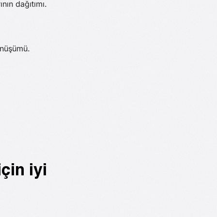
nın dağıtımı.
önüşümü.
çin iyi