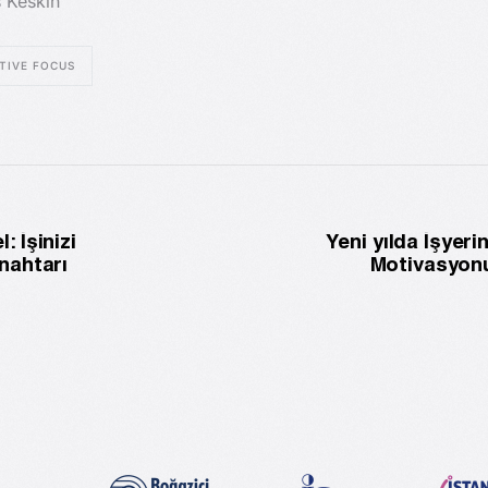
 Keskin
TIVE FOCUS
 İşinizi
Yeni yılda İşyeri
nahtarı
Motivasyonu
Araştı