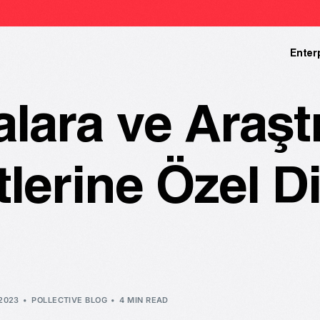
Enter
lara ve Araşt
tlerine Özel Dij
2023
POLLECTIVE BLOG
4 MIN READ