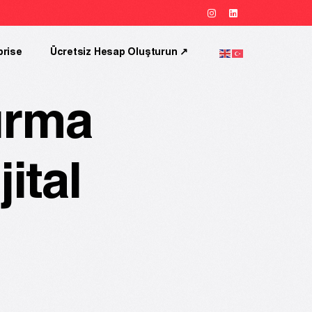
prise
Ücretsiz Hesap Oluşturun ↗︎
ırma
ital