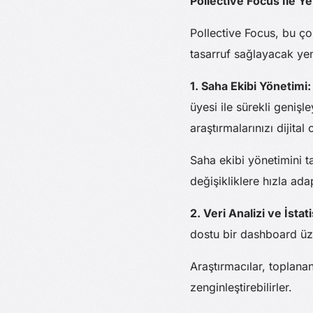
Pollective Focus İle Y
Pollective Focus, bu ço
tasarruf sağlayacak yen
1. Saha Ekibi Yönetimi
üyesi ile sürekli genişl
araştırmalarınızı dijital
Saha ekibi yönetimini ta
değişikliklere hızla ada
2. Veri Analizi ve İsta
dostu bir dashboard üze
Araştırmacılar, toplanan
zenginleştirebilirler.