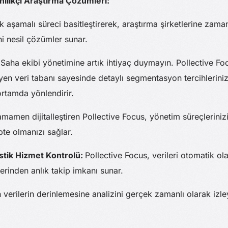
enilikçi Araştırma Çözümleri:
k aşamalı süreci basitleştirerek, araştırma şirketlerine zam
i nesil çözümler sunar.
:
Saha ekibi yönetimine artık ihtiyaç duymayın. Pollective F
eyen veri tabanı sayesinde detaylı segmentasyon tercihleriniz
 ortamda yönlendirir.
mamen dijitalleştiren Pollective Focus, yönetim süreçlerinizi 
pte olmanızı sağlar.
tistik Hizmet Kontrolü:
Pollective Focus, verileri otomatik ola
rinden anlık takip imkanı sunar.
 verilerin derinlemesine analizini gerçek zamanlı olarak izley