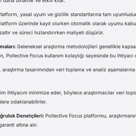
ı daha dinamik ve etkili kılar.
latform, yasal uyum ve gizlilik standartlarına tam uyumludur
 platform üzerinde kayıt olurken otomatik olarak uyumu kabu
zaltır ve süreci hızlandırırken maliyeti düşürür.
rmaları:
Geleneksel araştırma metodolojileri genellikle kapsa
en, Pollective Focus kullanım kolaylığı sayesinde bu ihtiyacı 
, araştırma tasarımından veri toplama ve analiz aşamalarına 
itim ihtiyacını minimize eder, böylece araştırmacılar veri to
ere odaklanabilirler.
oğruluk Denetçileri:
Pollective Focus platformu, araştırmanı
ranti altına alır.