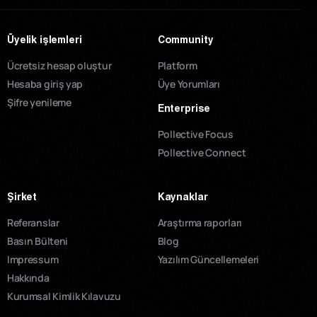
Üyelik işlemleri
Community
Ücretsiz hesap oluştur
Platform
Hesaba giriş yap
Üye Yorumları
Şifre yenileme
Enterprise
Pollective Focus
Pollective Connect
Şirket
Kaynaklar
Referanslar
Araştırma raporları
Basın Bülteni
Blog
Impressum
Yazılım Güncellemeleri
Hakkında
Kurumsal Kimlik Kılavuzu