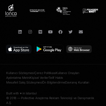
Kullanıcı Sözleşmesi
Çerez Politikası
Kullanıcı Onayları
Aydınlatma Metni
Kişisel Veriler
Telif Hakkı
Mesafeli Satış Sözleşmesi
Ön Bilgilendirme
Davranış Kuralları
Built with ♥︎ in Istanbul
© 2018 — Pollective Araştırma Reklam Teknoloji ve Danışmanlık
A.Ş.