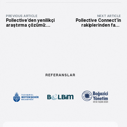
PREVIOUS ARTICLE
NEXT ARTICLE
Pollective’den yenilikçi
Pollective Connect’in
araştırma çözümü:
rakiplerinden farkı
Pollective Connect ile
nedir?
müşteri katılımını artırın.
REFERANSLAR