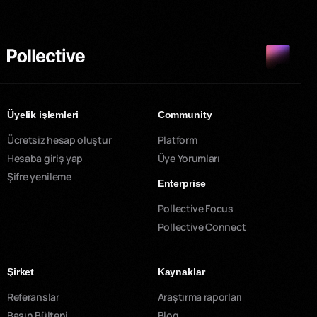
Üyelik işlemleri
Community
Ücretsiz hesap oluştur
Platform
Hesaba giriş yap
Üye Yorumları
Şifre yenileme
Enterprise
Pollective Focus
Pollective Connect
Şirket
Kaynaklar
Referanslar
Araştırma raporları
Basın Bülteni
Blog