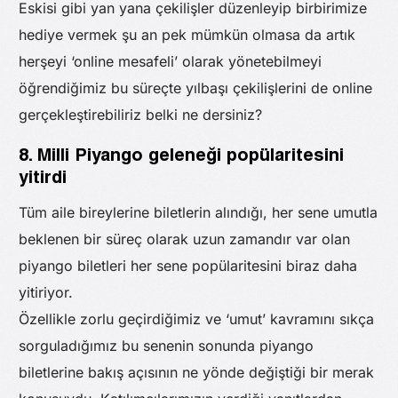
Eskisi gibi yan yana çekilişler düzenleyip birbirimize
hediye vermek şu an pek mümkün olmasa da artık
herşeyi ‘online mesafeli’ olarak yönetebilmeyi
öğrendiğimiz bu süreçte yılbaşı çekilişlerini de online
gerçekleştirebiliriz belki ne dersiniz?
8. Milli Piyango geleneği popülaritesini
yitirdi
Tüm aile bireylerine biletlerin alındığı, her sene umutla
beklenen bir süreç olarak uzun zamandır var olan
piyango biletleri her sene popülaritesini biraz daha
yitiriyor.
Özellikle zorlu geçirdiğimiz ve ‘umut’ kavramını sıkça
sorguladığımız bu senenin sonunda piyango
biletlerine bakış açısının ne yönde değiştiği bir merak