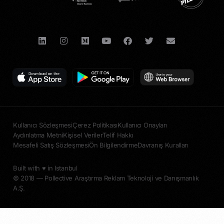
Kullanıcı Sözleşmesi
Çerez Politikası
Kullanıcı Onayları
Aydınlatma Metni
Kişisel Veriler
Telif Hakkı
Mesafeli Satış Sözleşmesi
Ön Bilgilendirme
Davranış Kuralları
Built with ♥︎ in Istanbul
© 2018 — Pollective Araştırma Reklam Teknoloji ve Danışmanlık
A.Ş.