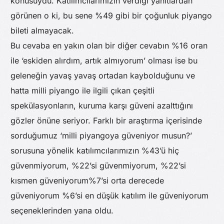
konusuydu. Katılımcılarımızın verdiği yanıtlardan
görünen o ki, bu sene %49 gibi bir çoğunluk piyango
bileti almayacak.
Bu cevaba en yakın olan bir diğer cevabın %16 oran
ile ‘eskiden alırdım, artık almıyorum’ olması ise bu
geleneğin yavaş yavaş ortadan kaybolduğunu ve
hatta milli piyango ile ilgili çıkan çeşitli
spekülasyonların, kuruma karşı güveni azalttığını
gözler önüne seriyor. Farklı bir araştırma içerisinde
sorduğumuz ‘milli piyangoya güveniyor musun?’
sorusuna yönelik katılımcılarımızın %43’ü hiç
güvenmiyorum, %22’si güvenmiyorum, %22’si
kısmen güveniyorum%7’si orta derecede
güveniyorum %6’si en düşük katılım ile güveniyorum
seçeneklerinden yana oldu.