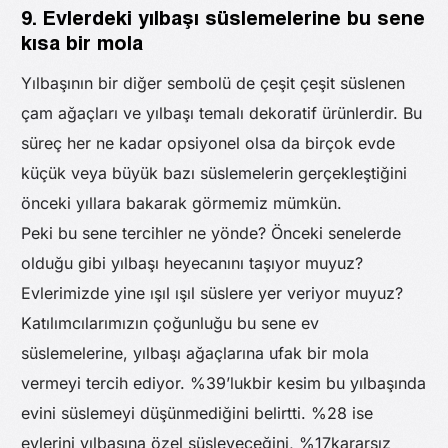
9. Evlerdeki yılbaşı süslemelerine bu sene
kısa bir mola
Yılbaşının bir diğer sembolü de çeşit çeşit süslenen
çam ağaçları ve yılbaşı temalı dekoratif ürünlerdir. Bu
süreç her ne kadar opsiyonel olsa da birçok evde
küçük veya büyük bazı süslemelerin gerçekleştiğini
önceki yıllara bakarak görmemiz mümkün.
Peki bu sene tercihler ne yönde? Önceki senelerde
olduğu gibi yılbaşı heyecanını taşıyor muyuz?
Evlerimizde yine ışıl ışıl süslere yer veriyor muyuz?
Katılımcılarımızın çoğunluğu bu sene ev
süslemelerine, yılbaşı ağaçlarına ufak bir mola
vermeyi tercih ediyor. %39’lukbir kesim bu yılbaşında
evini süslemeyi düşünmediğini belirtti. %28 ise
evlerini yılbaşına özel süsleyeceğini, %17kararsız