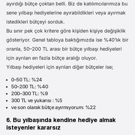
ayırdığı bütçe çoktan belli. Biz de katılımcılarımıza bu
sene yılbaşı hediyelerine ayırabildikleri veya ayırmak
istedikleri bütçeyi sorduk.
Bu sınır pek çok kritere göre kişiden kişiye değişiklik
gösteriyor. Genel tabloya baktığımızda ise %40’lık bir
oranla, 50–200 TL arası bir bütçe yılbaşı hediyeleri
için ayrılan en fazla bütçe aralığı oluyor.
Yılbaşı hediyeleri için ayrılan diğer bütçeler ise;
0–50 TL: %24
50–200 TL: %40
200–300 TL: %9
300 TL ve yukarısı : %5
ve son olarak bütçe ayırmıyorum: %22
6. Bu yılbaşında kendine hediye almak
isteyenler kararsız