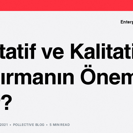
Enter
atif ve Kalitat
tırmanın Öne
r?
2021
POLLECTIVE BLOG
5 MIN READ