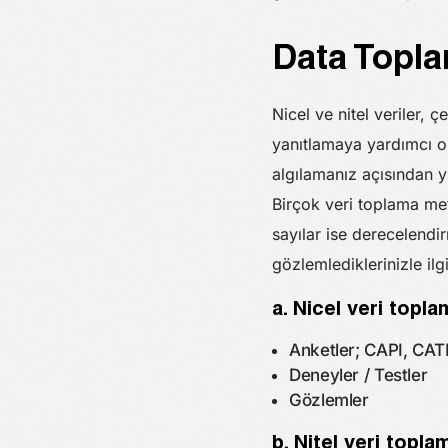
Data Topla
Nicel ve nitel veriler, ç
yanıtlamaya yardımcı o
algılamanız açısından 
Birçok veri toplama met
sayılar ise derecelendir
gözlemlediklerinizle ilg
a. Nicel veri topl
Anketler; CAPI, CATI 
Deneyler / Testler
Gözlemler
b. Nitel veri topl