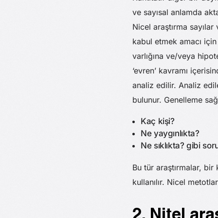
ve sayısal anlamda akta
Nicel araştırma sayılar 
kabul etmek amacı için 
varlığına ve/veya hipot
‘evren’ kavramı içerisin
analiz edilir. Analiz edi
bulunur. Genelleme sağl
Kaç kişi?
Ne yaygınlıkta?
Ne sıklıkta? gibi soru
Bu tür araştırmalar, bi
kullanılır. Nicel metotl
2. Nitel ara