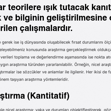
r teorilere ışık tutacak kanıt
ve bilginin geliştirilmesine 
rilen çalışmalardır.
 gerek ise iş dünyasında oluşabilecek fırsat durumlarını öl
eleyebilmeniz konusunda araştırma gerçekleştirmek oldukça 
 verileri toplama ve değerlendirme aşamasında ise nokta atış
ygın araştırma türünden yararlanılabilir. Örneğin, nicel araşt
raştırmalar ise sözcükler ve anlamlar ile ilgilenir. Her ikisi de f
önem taşıyan araştırma yöntemleridir.
aştırma (Kantitatif)
işle nicel araştırma; vaka ve durumları objektifleştirerek, gözl