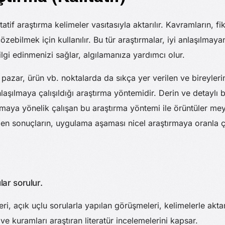
tatif araştırma kelimeler vasıtasıyla aktarılır. Kavramların, fi
zebilmek için kullanılır. Bu tür araştırmalar, iyi anlaşılmay
ilgi edinmenizi sağlar, algılamanıza yardımcı olur.
azar, ürün vb. noktalarda da sıkça yer verilen ve bireylerin ta
aşılmaya çalışıldığı araştırma yöntemidir. Derin ve detaylı bi
ya yönelik çalışan bu araştırma yöntemi ile örüntüler meyda
len sonuçların, uygulama aşaması nicel araştırmaya oranla 
lar sorulur.
ri, açık uçlu sorularla yapılan görüşmeleri, kelimelerle aktarı
ve kuramları araştıran literatür incelemelerini kapsar.