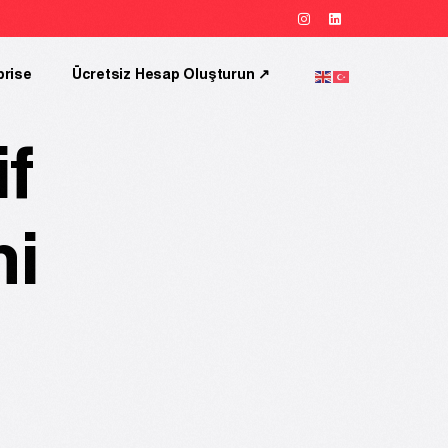
prise
Ücretsiz Hesap Oluşturun ↗︎
if
mi