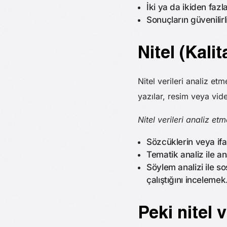
İki ya da ikiden faz
Sonuçların güvenilirl
Nitel (Kalit
Nitel verileri analiz et
yazılar, resim veya vid
Nitel verileri analiz et
Sözcüklerin veya if
Tematik analiz ile an
Söylem analizi ile so
çalıştığını incelemek
Peki nitel 