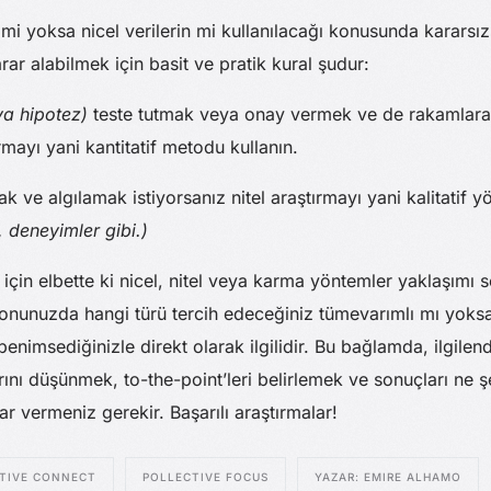
l mi yoksa nicel verilerin mi kullanılacağı konusunda kararsı
ar alabilmek için basit ve pratik kural şudur:
eya hipotez)
teste tutmak veya onay vermek ve de rakamlara
ırmayı yani kantitatif metodu kullanın.
mak ve algılamak istiyorsanız nitel araştırmayı yani kalitatif 
 deneyimler gibi.)
çin elbette ki nicel, nitel veya karma yöntemler yaklaşımı se
onunuzda hangi türü tercih edeceğiniz tümevarımlı mı yoksa
enimsediğinizle direkt olarak ilgilidir. Bu bağlamda, ilgilendiğ
nı düşünmek, to-the-point’leri belirlemek ve sonuçları ne ş
r vermeniz gerekir. Başarılı araştırmalar!
TIVE CONNECT
POLLECTIVE FOCUS
YAZAR: EMIRE ALHAMO