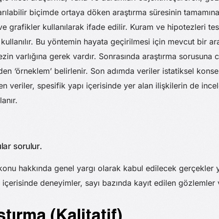
rılabilir biçimde ortaya döken araştırma süresinin tamamına 
ve grafikler kullanılarak ifade edilir. Kuram ve hipotezleri 
kullanılır. Bu yöntemin hayata geçirilmesi için mevcut bir a
ezin varlığına gerek vardır. Sonrasında araştırma sorusuna
den ‘örneklem’ belirlenir. Son adımda veriler istatiksel konse
len veriler, spesifik yapı içerisinde yer alan ilişkilerin de in
anır.
lar sorulur.
r konu hakkında genel yargı olarak kabul edilecek gerçekler
ar içerisinde deneyimler, sayı bazında kayıt edilen gözlemler 
ştırma (Kalitatif)