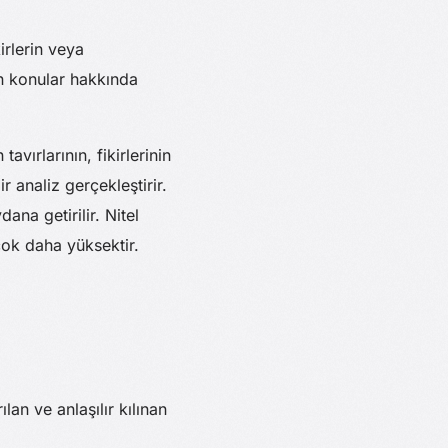
kirlerin veya
an konular hakkında
vırlarının, fikirlerinin
r analiz gerçekleştirir.
na getirilir. Nitel
çok daha yüksektir.
lan ve anlaşılır kılınan