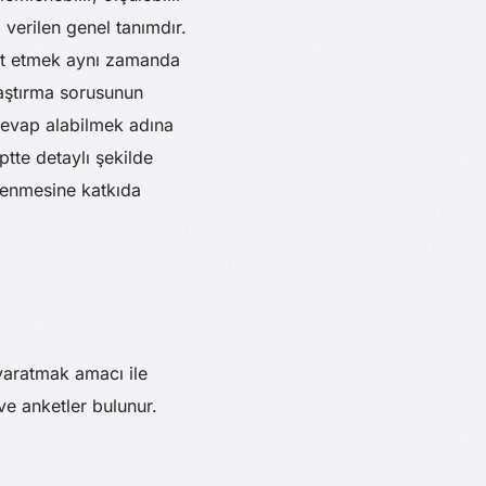
verilen genel tanımdır.
test etmek aynı zamanda
raştırma sorusunun
 cevap alabilmek adına
ptte detaylı şekilde
celenmesine katkıda
 yaratmak amacı ile
ve anketler bulunur.