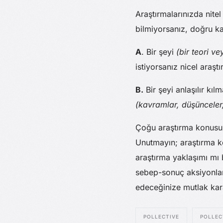
Araştırmalarınızda nite
bilmiyorsanız, doğru kar
A
. Bir şeyi
(bir teori v
istiyorsanız nicel araşt
B.
Bir şeyi anlaşılır kıl
(kavramlar, düşünceler,
Çoğu araştırma konusu i
Unutmayın; araştırma k
araştırma yaklaşımı mı b
sebep-sonuç aksiyonları
edeceğinize mutlak kara
POLLECTIVE
POLLEC