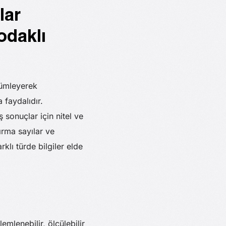
lar
odaklı
çümleyerek
faydalıdır.
 sonuçlar için nitel ve
ırma sayılar ve
arklı türde bilgiler elde
emlenebilir, ölçülebilir