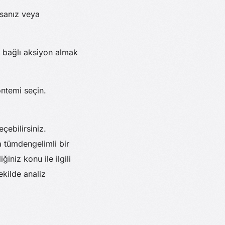
zsanız veya
 bağlı aksiyon almak
yöntemi seçin.
çebilirsiniz.
 tümdengelimli bir
iniz konu ile ilgili
ekilde analiz