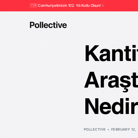
🇹🇷 Cumhuriyetimizin 102. Yılı Kutlu Olsun! ✨
Kantit
Araş
Nedi
POLLECTIVE
FEBRUARY 12, 